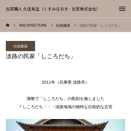
左官職人 久住有生（くすみなおき - 左官株式会社）
ARCHITECTURE
伝統建築
淡路の民家「しころだち」
伝統建築
淡路の民家「しころだち」
2011年（兵庫県 淡路市）
漆喰で「しころだち」の彫刻を施しました
＊しころだち・・・淡路地域の独特な伝統的な左官