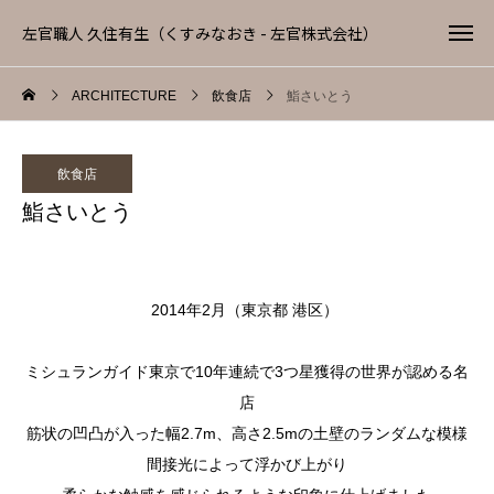
左官職人 久住有生（くすみなおき - 左官株式会社）
ARCHITECTURE
飲食店
鮨さいとう
飲食店
鮨さいとう
2014年2月（東京都 港区）
ミシュランガイド東京で10年連続で3つ星獲得の世界が認める名
店
筋状の凹凸が入った幅2.7m、高さ2.5mの土壁のランダムな模様
間接光によって浮かび上がり