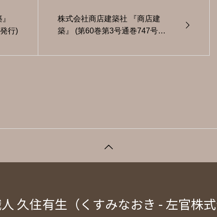
株式会社商店建築社 『商店建
築』
築』 (第60巻第3号通巻747号・
日発行)
2015年3月1日発行)
人 久住有生（くすみなおき - 左官株