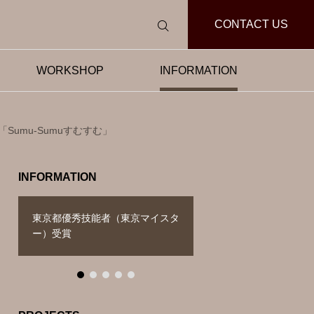
CONTACT US
WORKSHOP
INFORMATION
umu-Sumuすむすむ」
INFORMATION
タ
Able Carry
NHK BS放送『美の
有）