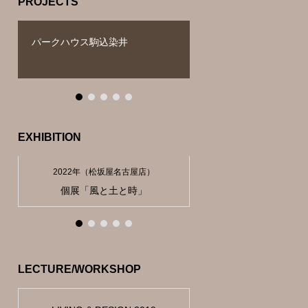
PROJECTS
某事務所応接室
湯本富士屋ホテル 「
EXHIBITION
2022年（松坂屋名古屋店）
2019年（東京都中央区）
Reborn Art Festival 2019
rooms EXPERIENCE
個展「風と土と時」
Van Cleef & Arpels
個展「創造」
LECTURE/WORKSHOP