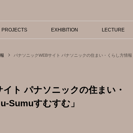
PROJECTS
EXHIBITION
LECTURE
情報
パナソニックWEBサイト パナソニックの住まい・くらし方情報「S
サイト パナソニックの住まい・
東京都優秀技能者（東京マイス
ー）受賞
u-Sumuすむすむ」