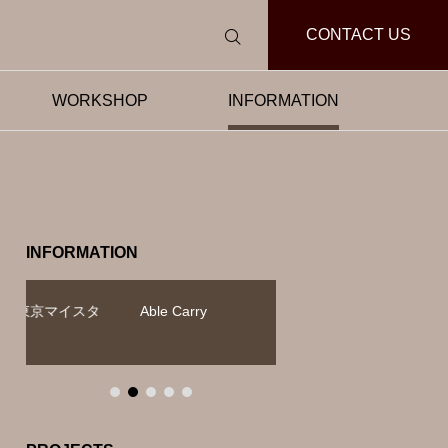
CONTACT US
WORKSHOP
INFORMATION
INFORMATION
タ
Able Carry
NHK BS放送『美の壺
有）