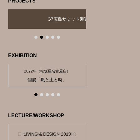
PROJECTS
G7広島サミット迎賓館
アート・遊
EXHIBITION
2022年（松坂屋名古屋店）
2019年（東京都中央区）
Reborn Art Festival 2019
rooms EXPERIENCE
個展「風と土と時」
Van Cleef & Arpels
個展「創造」
LECTURE/WORKSHOP
東京都左官組合連合会主催 講演
神奈川県建築士会主催木造塾講
日本植木協会全国総会 講演会
『つくるガウディ』講演会
LIVING & DESIGN 2019