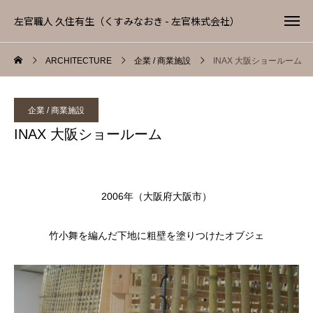
左官職人 久住有生（くすみなおき - 左官株式会社）
ARCHITECTURE
企業 / 商業施設
INAX 大阪ショールーム
企業 / 商業施設
INAX 大阪ショールーム
2006年（大阪府大阪市）
竹小舞を編んだ下地に粗壁を塗りつけたオブジェ