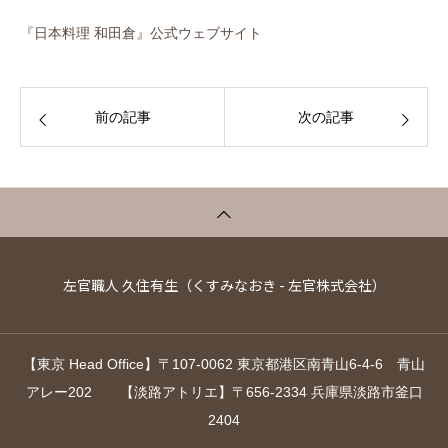
『日本料理 和田倉』公式ウェブサイト
前の記事
次の記事
左官職人 久住有生（くすみなおき - 左官株式会社）
【東京 Head Office】〒107-0062 東京都港区南青山6-4-6 青山
アレー202 【淡路アトリエ】〒656-2334 兵庫県淡路市釜口
2404